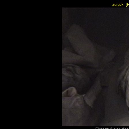
zurück
[