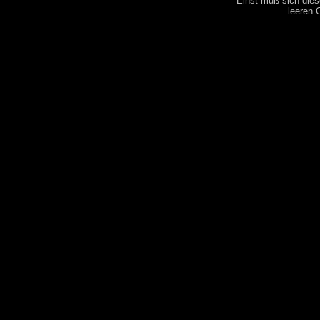
Einst muß sich dies
leeren 