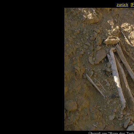
zurück
[
Überall am "Berg des Tod