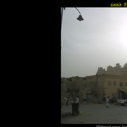
zurück
[
Während eines lei