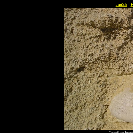
zurück
[
Fossilien bew