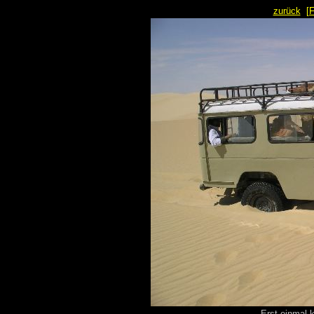
zurück
[
Erst einmal