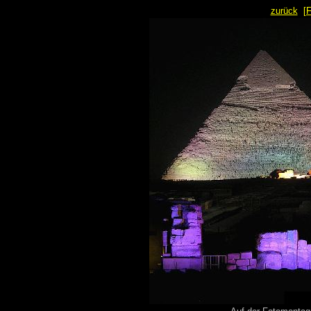
zurück
[