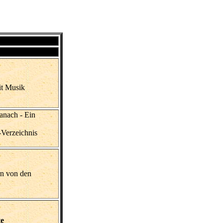
it Musik
anach - Ein
-Verzeichnis
rn von den
te