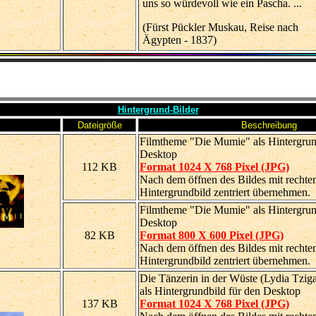
uns so würdevoll wie ein Pascha. ...
(Fürst Pückler Muskau, Reise nach
Ägypten - 1837)
Hintergrund-Bilder
Dateigröße
Beschreibung
Filmtheme "Die Mumie" als Hintergrun
Desktop
112 KB
Format 1024 X 768 Pixel (JPG)
Nach dem öffnen des Bildes mit rechte
Hintergrundbild zentriert übernehmen.
Filmtheme "Die Mumie" als Hintergrun
Desktop
82 KB
Format 800 X 600 Pixel (JPG)
Nach dem öffnen des Bildes mit rechte
Hintergrundbild zentriert übernehmen.
Die Tänzerin in der Wüste (Lydia Tzi
als Hintergrundbild für den Desktop
137 KB
Format 1024 X 768 Pixel (JPG)