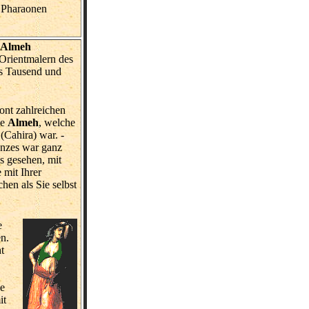
 Pharaonen
e Almeh
 Orientmalern des
us Tausend und
ont zahlreichen
ne
Almeh
, welche
(Cahira) war. -
Tanzes war ganz
is gesehen, mit
 mit Ihrer
hen als Sie selbst
e
en.
t
de
it