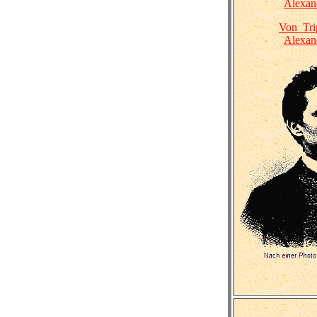
Alexand
Von_Tri
Alexand