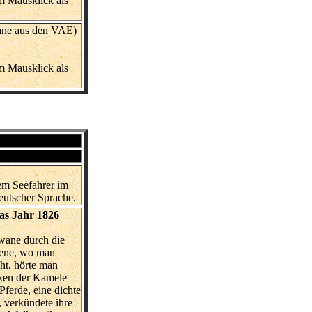
m Mausklick als
gane aus den VAE)
m Mausklick als
em Seefahrer im
utscher Sprache.
as Jahr 1826
wane durch die
bene, wo man
ht, hörte man
cken der Kamele
Pferde, eine dichte
, verkündete ihre