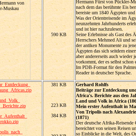
Hermann Fürst von Pückler-Mu
nach dem das berühmte Eis be
bereiste um 1840 Ägypten und
Was der Orientreisende im Ägy
neunzehnten Jahrhunderts erlebt
und ist hier nachzulesen.
590 KB
Seine Erlebnisse als Gast des 
Herrschers Mehmed Ali und se
der antiken Monumente zu jener
Ägypten das sich seitdem einers
aber andererseits auch wieder j
vorkommt, der es selbst schon e
Im PDB-Format für den Palmre
Reader in deutscher Sprache.
ur_Entdeckung_
381 KB
Gerhard Rohlfs
ung_Africas.zip
Beiträge zur Entdeckung un
Africa's. Berichte aus den J
und_Volk_
Land und Volk in Africa (186
223 KB
,_Berichte.zip
Mein erster Aufenthalt in M
Von Tripolis nach Alexandri
384 KB
r_Aufenthalt_
(1871)
rokko.zip
Der deutsche Afrika-Reisende 
bereichtet von seinen Reisen u
polis_nach_
so Einblicke in die Welt, des O