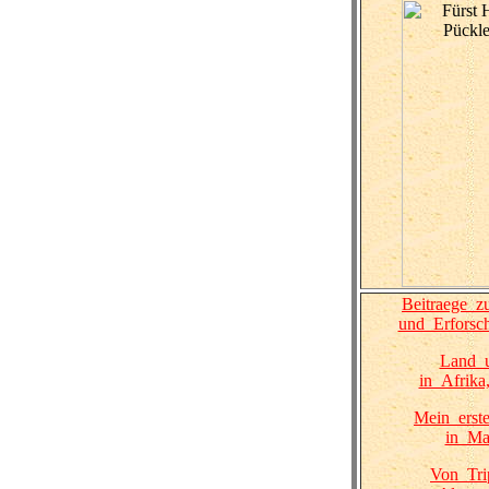
Beitraege_z
und_Erforsch
Land_
in_Afrika
Mein_erste
in_Ma
Von_Tri