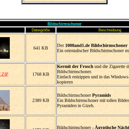
Bildschirmschoner
Dateigröße
Beschreibung
Der
1000and1.de Bildschirmschoner
641 KB
Ein orientalischer Bildschirmschoner m
Kermit der Frosch
und die Zigarette d
Bildschirmschoner.
.ZIP
1768 KB
Einfach entzippen und in das Windows
kopieren
Bildschirmschoner
Pyramids
2389 KB
Ein Bildschirmschoner mit tollen Bilde
Pyramiden in Gizeh.
Bildschirmschoner -
Ägyptische Näch