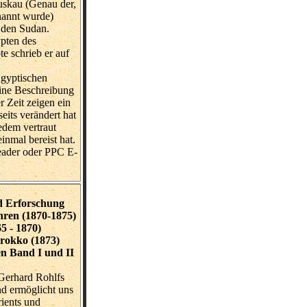
skau (Genau der,
nannt wurde)
 den Sudan.
pten des
e schrieb er auf
Ägyptischen
ine Beschreibung
 Zeit zeigen ein
eits verändert hat
edem vertraut
inmal bereist hat.
ader oder PPC E-
d Erforschung
ahren (1870-1875)
5 - 1870)
arokko (1873)
en Band I und II
Gerhard Rohlfs
nd ermöglicht uns
rients und