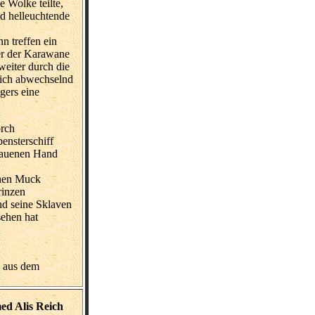
 Wolke teilte,
d helleuchtende
n treffen ein
er der Karawane
eiter durch die
sich abwechselnd
gers eine
orch
ensterschiff
ehauenen Hand
inen Muck
rinzen
nd seine Sklaven
sehen hat
n aus dem
d Alis Reich