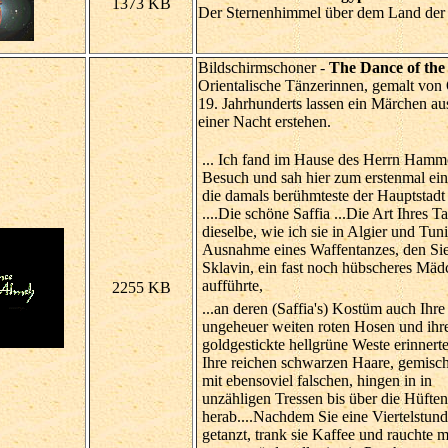
1373 KB
Der Sternenhimmel über dem Land der
Bildschirmschoner -
The Dance of th
Orientalische Tänzerinnen, gemalt von
19. Jahrhunderts lassen ein Märchen a
einer Nacht erstehen.
... Ich fand im Hause des Herrn Hamm
Besuch und sah hier zum erstenmal ei
die damals berühmteste der Hauptstadt 
....Die schöne Saffia ...Die Art Ihres 
dieselbe, wie ich sie in Algier und Tun
Ausnahme eines Waffentanzes, den Sie
Sklavin, ein fast noch hübscheres Mädc
aufführte,
2255 KB
...an deren (Saffia's) Kostüm auch Ihre
ungeheuer weiten roten Hosen und ihr
goldgestickte hellgrüne Weste erinnert
Ihre reichen schwarzen Haare, gemisch
mit ebensoviel falschen, hingen in in
unzähligen Tressen bis über die Hüften
herab....Nachdem Sie eine Viertelstun
getanzt, trank sie Kaffee und rauchte m