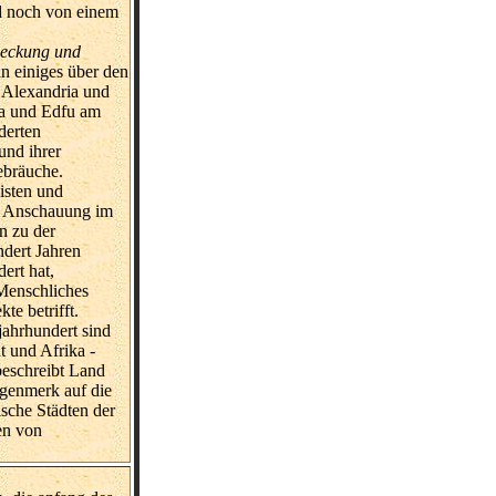
nd noch von einem
deckung und
n einiges über den
 Alexandria und
na und Edfu am
lderten
nd ihrer
ebräuche.
isten und
r Anschauung im
n zu der
ndert Jahren
ert hat,
Menschliches
te betrifft.
jahrhundert sind
t und Afrika -
beschreibt Land
genmerk auf die
sche Städten der
en von