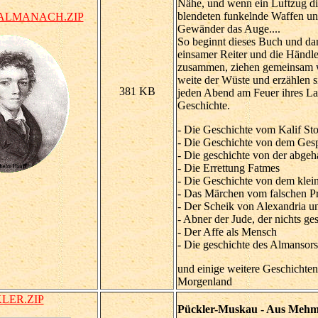
Nähe, und wenn ein Luftzug die
blendeten funkelnde Waffen un
LMANACH.ZIP
Gewänder das Auge....
So beginnt dieses Buch und dan
einsamer Reiter und die Händl
zusammen, ziehen gemeinsam w
weite der Wüste und erzählen 
381 KB
jeden Abend am Feuer ihres La
Geschichte.
- Die Geschichte vom Kalif St
- Die Geschichte von dem Gesp
- Die geschichte von der abg
- Die Errettung Fatmes
- Die Geschichte von dem kle
- Das Märchen vom falschen P
- Der Scheik von Alexandria u
- Abner der Jude, der nichts ge
- Der Affe als Mensch
- Die geschichte des Almansors
und einige weitere Geschichte
Morgenland
LER.ZIP
Pückler-Muskau - Aus Mehme