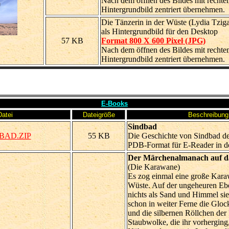
Nach dem öffnen des Bildes mit rechte
Hintergrundbild zentriert übernehmen.
Die Tänzerin in der Wüste (Lydia Tzi
als Hintergrundbild für den Desktop
57 KB
Format 800 X 600 Pixel (JPG)
Nach dem öffnen des Bildes mit rechte
Hintergrundbild zentriert übernehmen.
E-Books
Datei
Dateigröße
Beschreibung
Sindbad
BAD.ZIP
55 KB
Die Geschichte von Sindbad d
PDB-Format für E-Reader in de
Der Märchenalmanach auf d
(Die Karawane)
Es zog einmal eine große Kara
Wüste. Auf der ungeheuren E
nichts als Sand und Himmel sie
schon in weiter Ferne die Glo
und die silbernen Röllchen der 
Staubwolke, die ihr vorherging