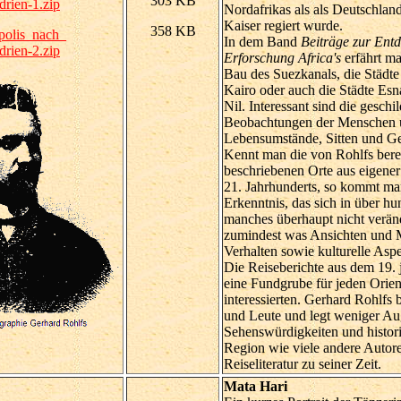
303 KB
rien-1.zip
Nordafrikas als als Deutschla
Kaiser regiert wurde.
358 KB
polis_nach_
In dem Band
Beiträge zur Ent
rien-2.zip
Erforschung Africa's
erfährt ma
Bau des Suezkanals, die Städte
Kairo oder auch die Städte Es
Nil. Interessant sind die geschi
Beobachtungen der Menschen u
Lebensumstände, Sitten und G
Kennt man die von Rohlfs bere
beschriebenen Orte aus eigene
21. Jahrhunderts, so kommt ma
Erkenntnis, das sich in über hu
manches überhaupt nicht veränd
zumindest was Ansichten und 
Verhalten sowie kulturelle Aspek
Die Reiseberichte aus dem 19. 
eine Fundgrube für jeden Orien
interessierten. Gerhard Rohlfs 
und Leute und legt weniger Au
Sehenswürdigkeiten und histori
Region wie viele andere Autor
Reiseliteratur zu seiner Zeit.
Mata Hari