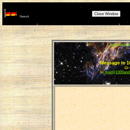
Deutsch
Add Adressent
Message to 1
Or 
to
mail@1000and